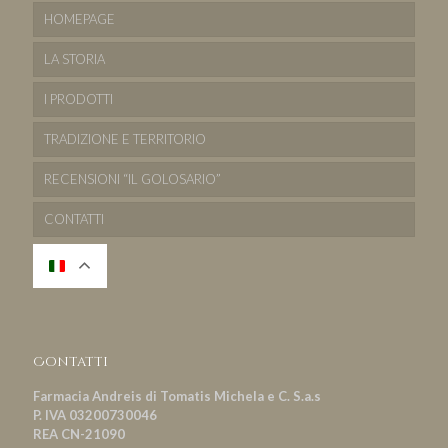
HOMEPAGE
LA STORIA
I PRODOTTI
TRADIZIONE E TERRITORIO
RECENSIONI “IL GOLOSARIO”
CONTATTI
Contatti
Farmacia Andreis di Tomatis Michela e C. S.a.s
P. IVA 03200730046
REA CN-21090