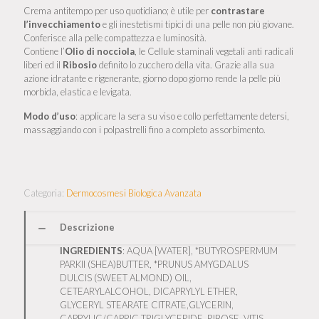
Crema antitempo per uso quotidiano; è utile per
contrastare
l’invecchiamento
e gli inestetismi tipici di una pelle non più giovane.
Conferisce alla pelle compattezza e luminosità.
Contiene l’
Olio di nocciola
, le Cellule staminali vegetali anti radicali
liberi ed il
Ribosio
definito lo zucchero della vita. Grazie alla sua
azione idratante e rigenerante, giorno dopo giorno rende la pelle più
morbida, elastica e levigata.
Modo d’uso
: applicare la sera su viso e collo perfettamente detersi,
massaggiando con i polpastrelli fino a completo assorbimento.
Categoria:
Dermocosmesi Biologica Avanzata
Descrizione
INGREDIENTS
: AQUA [WATER], *BUTYROSPERMUM
PARKII (SHEA)BUTTER, *PRUNUS AMYGDALUS
DULCIS (SWEET ALMOND) OIL,
CETEARYLALCOHOL, DICAPRYLYL ETHER,
GLYCERYL STEARATE CITRATE,GLYCERIN,
CAPRYLIC/CAPRIC TRIGLYCERIDE, RIBOSE, VITIS