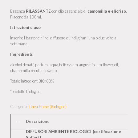
Essenza
RILASSANTE
con olio essenziale di
camomilla e elicriso
.
Flacone da 100ml.
Istruzioni d’uso
:
inserire i bastoncini nel diffusore quindi girarli una o due volte a
settimana.
Ingredienti:
alcohol denat.°, parfum, aqua,helicrysum angustifolium flower oil,
chamomilla recutia flower oil.
Totale ingredient BIO:80%
°prodotto biologico
Categoria:
Linea Home (Biologico)
Descrizione
DIFFUSORI AMBIENTE BIOLOGICI (certificazione
SoCert)