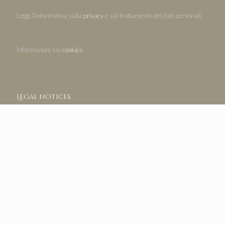
Leggi l’informativa sulla
privacy
e sul trattamento dei dati personali.
Informazioni sui
cookies
Legal notices
Read the
privacy policy
and the processing of personal data.
Information on
cookies