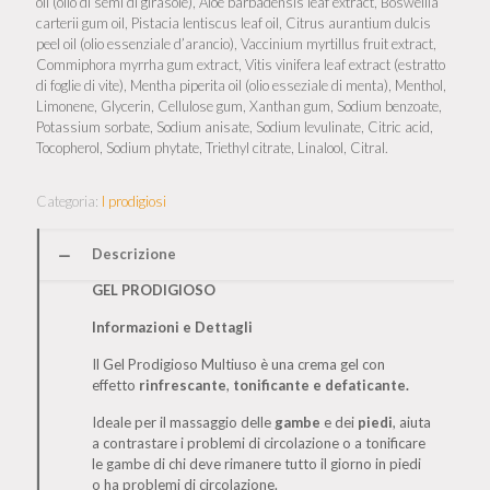
oil (olio di semi di girasole), Aloe barbadensis leaf extract, Boswellia
carterii gum oil, Pistacia lentiscus leaf oil, Citrus aurantium dulcis
peel oil (olio essenziale d’arancio), Vaccinium myrtillus fruit extract,
Commiphora myrrha gum extract, Vitis vinifera leaf extract (estratto
di foglie di vite), Mentha piperita oil (olio esseziale di menta), Menthol,
Limonene, Glycerin, Cellulose gum, Xanthan gum, Sodium benzoate,
Potassium sorbate, Sodium anisate, Sodium levulinate, Citric acid,
Tocopherol, Sodium phytate, Triethyl citrate, Linalool, Citral.
Categoria:
I prodigiosi
Descrizione
GEL PRODIGIOSO
Informazioni e Dettagli
Il Gel Prodigioso Multiuso è una crema gel con
effetto
rinfrescante
,
tonificante e defaticante.
Ideale per il massaggio delle
gambe
e dei
piedi
, aiuta
a contrastare i problemi di circolazione o a tonificare
le gambe di chi deve rimanere tutto il giorno in piedi
o ha problemi di circolazione.