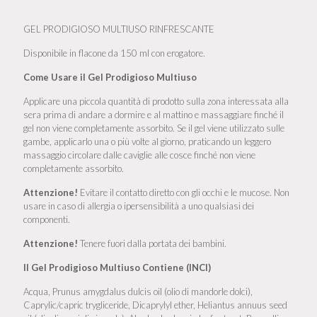
GEL PRODIGIOSO MULTIUSO RINFRESCANTE
Disponibile in flacone da 150 ml con erogatore.
Come Usare il Gel Prodigioso Multiuso
Applicare una piccola quantità di prodotto sulla zona interessata alla
sera prima di andare a dormire e al mattino e massaggiare finché il
gel non viene completamente assorbito. Se il gel viene utilizzato sulle
gambe, applicarlo una o più volte al giorno, praticando un leggero
massaggio circolare dalle caviglie alle cosce finché non viene
completamente assorbito.
Attenzione!
Evitare il contatto diretto con gli occhi e le mucose. Non
usare in caso di allergia o ipersensibilità a uno qualsiasi dei
componenti.
Attenzione!
Tenere fuori dalla portata dei bambini.
Il Gel Prodigioso Multiuso Contiene (INCI)
Acqua, Prunus amygdalus dulcis oil (olio di mandorle dolci),
Caprylic/capric trygliceride, Dicaprylyl ether, Heliantus annuus seed