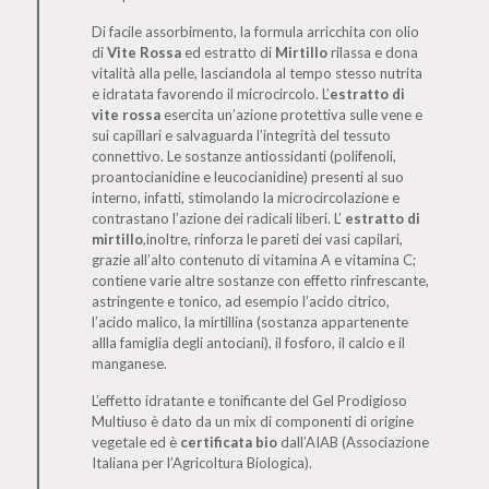
Di facile assorbimento, la formula arricchita con olio
di
Vite Rossa
ed estratto di
Mirtillo
rilassa e dona
vitalità alla pelle, lasciandola al tempo stesso nutrita
e idratata favorendo il microcircolo. L’
estratto di
vite rossa
esercita un’azione protettiva sulle vene e
sui capillari e salvaguarda l’integrità del tessuto
connettivo. Le sostanze antiossidanti (polifenoli,
proantocianidine e leucocianidine) presenti al suo
interno, infatti, stimolando la microcircolazione e
contrastano l’azione dei radicali liberi. L’
estratto di
mirtillo
,inoltre, rinforza le pareti dei vasi capilari,
grazie all’alto contenuto di vitamina A e vitamina C;
contiene varie altre sostanze con effetto rinfrescante,
astringente e tonico, ad esempio l’acido citrico,
l’acido malico, la mirtillina (sostanza appartenente
allla famiglia degli antociani), il fosforo, il calcio e il
manganese.
L’effetto idratante e tonificante del Gel Prodigioso
Multiuso è dato da un mix di componenti di origine
vegetale ed è
certificata bio
dall’AIAB (Associazione
Italiana per l’Agricoltura Biologica).