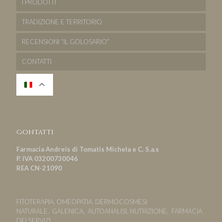
I PRODOTTI
TRADIZIONE E TERRITORIO
RECENSIONI “IL GOLOSARIO”
CONTATTI
Contatti
Farmacia Andreis di Tomatis Michela e C. S.a.s
P. IVA 03200730046
REA CN-21090
FITOTERAPIA, OMEOPATIA, DERMOCOSMESI
NATURALE, GALENICA, AUTOANALISI, NUTRIZIONE, FARMACIA
DEI SERVIZI