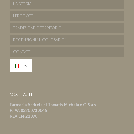
LA STORIA
I PRODOTTI
TRADIZIONE E TERRITORIO
RECENSIONI “IL GOLOSARIO”
CONTATTI
Contatti
Farmacia Andreis di Tomatis Michela e C. S.a.s
P. IVA 03200730046
REA CN-21090