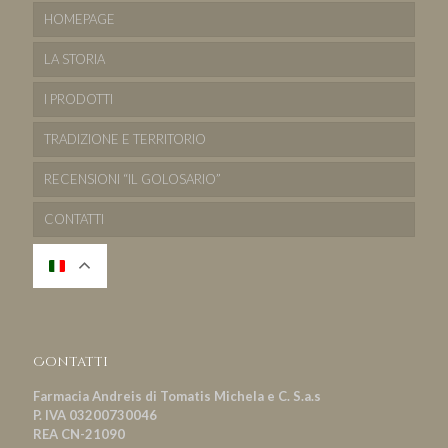
HOMEPAGE
LA STORIA
I PRODOTTI
TRADIZIONE E TERRITORIO
RECENSIONI “IL GOLOSARIO”
CONTATTI
Contatti
Farmacia Andreis di Tomatis Michela e C. S.a.s
P. IVA 03200730046
REA CN-21090